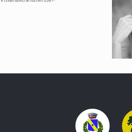
ure chiamateci ai numeri 0587-