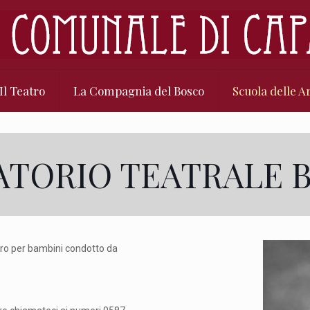
Il Teatro
La Compagnia del Bosco
Scuola delle Ar
TORIO TEATRALE 
atro per bambini condotto da