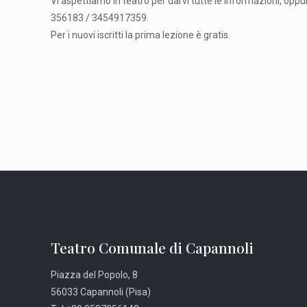
Vi aspettiamo in teatro per darvi tutte le informazioni, opp
356183 / 3454917359.
Per i nuovi iscritti la prima lezione è gratis.
Teatro Comunale di Capannoli
Piazza del Popolo, 8
56033 Capannoli (Pisa)