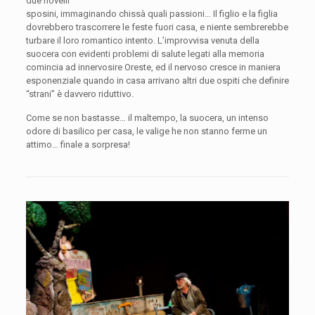
due novelli
sposini, immaginando chissà quali passioni… Il figlio e la figlia
dovrebbero trascorrere le feste fuori casa, e niente sembrerebbe
turbare il loro romantico intento. L’improvvisa venuta della
suocera con evidenti problemi di salute legati alla memoria
comincia ad innervosire Oreste, ed il nervoso cresce in maniera
esponenziale quando in casa arrivano altri due ospiti che definire
“strani” è davvero riduttivo.
Come se non bastasse… il maltempo, la suocera, un intenso
odore di basilico per casa, le valige he non stanno ferme un
attimo… finale a sorpresa!