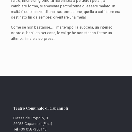
l’altro, finché un giorno…il fiore inizia a perdere i petali, a
cambiare forma, si spaventa perché teme di essere malato. In
realtà è solo l’inizio di una trasformazione, quella a cui il fiore era
destinato fin da sempre: diventare una mela!
Come se non bastasse… il maltempo, la suocera, un intenso
odore di basilico per casa, le valige he non stanno ferme un
attimo… finale a sorpresa!
Teatro Comunale di Capannoli
Piazza del Popolo, 8
56033 Capannoli (Pisa)
Tel +39 0587356143