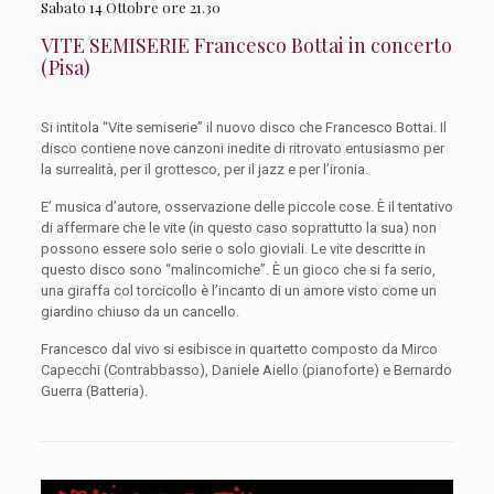
Sabato 14 Ottobre ore 21.30
VITE SEMISERIE Francesco Bottai in concerto
(Pisa)
Si intitola “Vite semiserie” il nuovo disco che Francesco Bottai. Il
disco contiene nove canzoni inedite di ritrovato entusiasmo per
la surrealità, per il grottesco, per il jazz e per l’ironia.
E’ musica d’autore, osservazione delle piccole cose. È il tentativo
di affermare che le vite (in questo caso soprattutto la sua) non
possono essere solo serie o solo gioviali. Le vite descritte in
questo disco sono “malincomiche”. È un gioco che si fa serio,
una giraffa col torcicollo è l’incanto di un amore visto come un
giardino chiuso da un cancello.
Francesco dal vivo si esibisce in quartetto composto da Mirco
Capecchi (Contrabbasso), Daniele Aiello (pianoforte) e Bernardo
Guerra (Batteria).