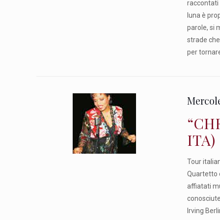
raccontati 
luna è prop
parole, si 
strade che 
per tornar
Mercole
“CHR
ITA)
Tour itali
Quartetto d
affiatati m
conosciute
Irving Berl