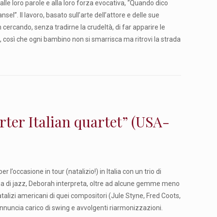
alle loro parole e alla loro forza evocativa, “Quando dico
nsel”. Il lavoro, basato sull’arte dell’attore e delle sue
m cercando, senza tradirne la crudeltà, di far apparire le
, così che ogni bambino non si smarrisca ma ritrovi la strada
r Italian quartet” (USA-
l’occasione in tour (natalizio!) in Italia con un trio di
ntrisa di jazz, Deborah interpreta, oltre ad alcune gemme meno
talizi americani di quei compositori (Jule Styne, Fred Coots,
annuncia carico di swing e avvolgenti riarmonizzazioni.