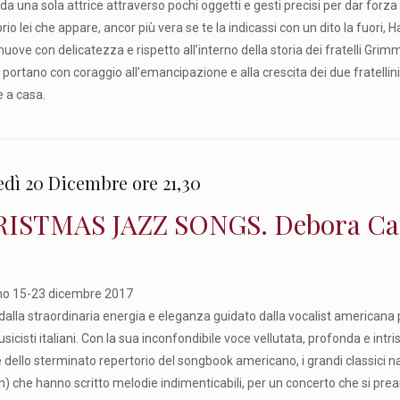
da una sola attrice attraverso pochi oggetti e gesti precisi per dar forza 
rio lei che appare, ancor più vera se te la indicassi con un dito la fuori, Ha
muove con delicatezza e rispetto all’interno della storia dei fratelli Grim
portano con coraggio all’emancipazione e alla crescita dei due fratellini
e a casa.
dì 20 Dicembre ore 21,30
ISTMAS JAZZ SONGS. Debora Carte
ano 15-23 dicembre 2017
alla straordinaria energia e eleganza guidato dalla vocalist americana per 
usicisti italiani. Con la sua inconfondibile voce vellutata, profonda e i
 dello sterminato repertorio del songbook americano, i grandi classici na
in) che hanno scritto melodie indimenticabili, per un concerto che si pre