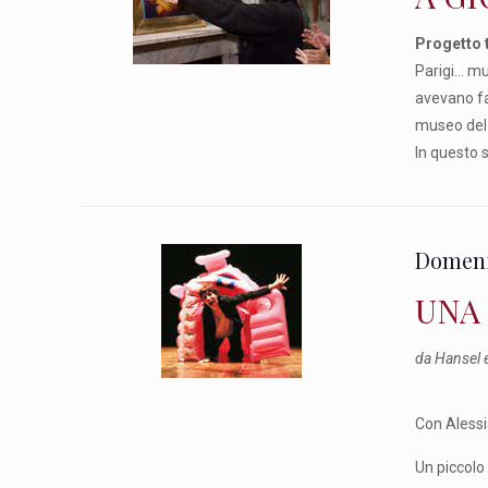
Progetto 
Parigi… mus
avevano fa
museo del L
In questo 
Domeni
UNA
da Hansel e
Con Alessi
Un piccolo 