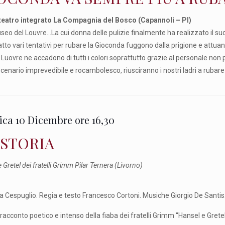
teatro integrato La Compagnia del Bosco (Capannoli – PI)
eo del Louvre…La cui donna delle pulizie finalmente ha realizzato il suo 
tto vari tentativi per rubare la Gioconda fuggono dalla prigione e attua
uovre ne accadono di tutti i colori soprattutto grazie al personale non p
scenario imprevedibile e rocambolesco, riusciranno i nostri ladri a rubar
ca 10 Dicembre ore 16,30
 STORIA
 Gretel dei fratelli Grimm Pilar Ternera (Livorno)
a Cespuglio. Regia e testo Francesco Cortoni. Musiche Giorgio De Santis
racconto poetico e intenso della fiaba dei fratelli Grimm “Hansel e Gretel”