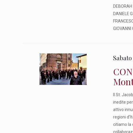
DEBORAH 
DANIELE G
FRANCESCO
GIOVANNI 
Sabato 
CONC
Mont
Il St. Jaco
inedite per
attivo inn
regioni d’I
citiamo la
collaborazi