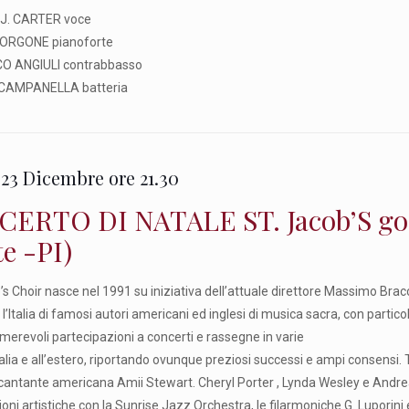
J. CARTER voce
ORGONE pianoforte
 ANGIULI contrabbasso
CAMPANELLA batteria
23 Dicembre ore 21.30
ERTO DI NATALE ST. Jacob’S gosp
e -PI)
b’s Choir nasce nel 1991 su iniziativa dell’attuale direttore Massimo Bra
 l’Italia di famosi autori americani ed inglesi di musica sacra, con particol
umerevoli partecipazioni a concerti e rassegne in varie
talia e all’estero, riportando ovunque preziosi successi e ampi consensi. 
 cantante americana Amii Stewart. Cheryl Porter , Lynda Wesley e Andrea C
oni artistiche con la Sunrise Jazz Orchestra, le filarmoniche G. Luporini 