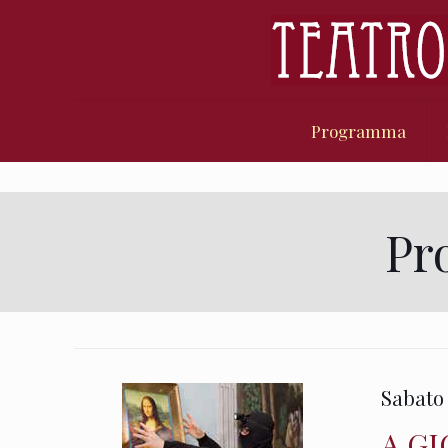
Programma
Pr
Sabato 
A GI